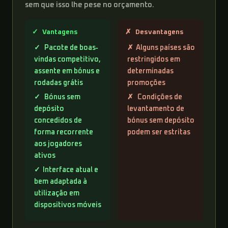
sem que isso lhe pese no orçamento.
Vantagens
Desvantagens
Pacote de boas‐
Alguns países são
vindas competitivo,
restringidos em
assente em bónus e
determinadas
rodadas grátis
promoções
Bónus sem
Condições de
depósito
levantamento de
concedidos de
bónus sem depósito
forma recorrente
podem ser estritas
aos jogadores
ativos
Interface atual e
bem adaptada à
utilização em
dispositivos móveis