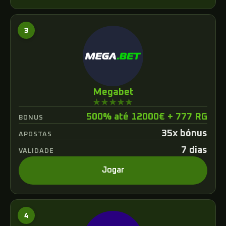
Megabet
★★★★★
500% até 12000€ + 777 RG
BONUS
35x bónus
APOSTAS
7 dias
VALIDADE
Jogar