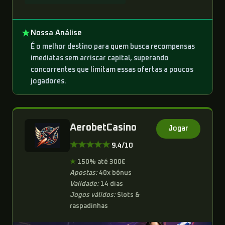
Nossa Análise
É o melhor destino para quem busca recompensas
imediatas sem arriscar capital, superando
concorrentes que limitam essas ofertas a poucos
jogadores.
AerobetCasino
Jogar
★★★★★
9.4
/10
150% até 300€
Apostas:
40x bónus
Validade:
14 dias
Jogos válidos:
Slots &
raspadinhas