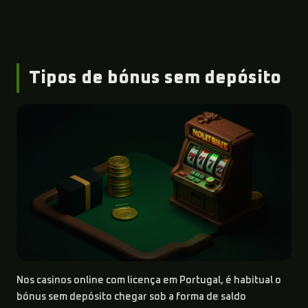
Tipos de bónus sem depósito
Nos casinos online com licença em Portugal, é habitual o
bónus sem depósito chegar sob a forma de saldo