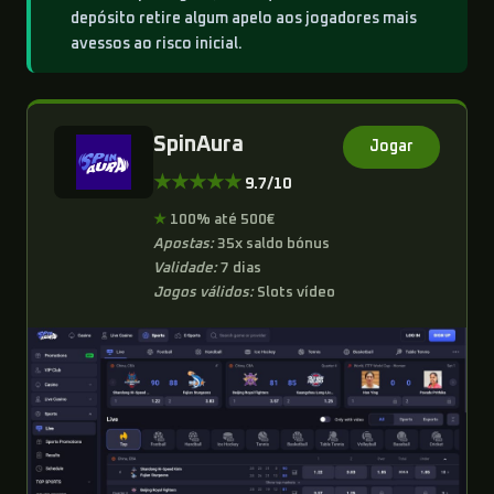
depósito retire algum apelo aos jogadores mais
avessos ao risco inicial.
SpinAura
Jogar
★★★★★
9.7
/10
100% até 500€
Apostas:
35x saldo bónus
Validade:
7 dias
Jogos válidos:
Slots vídeo