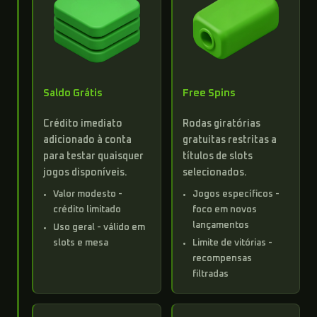
Saldo Grátis
Free Spins
Crédito imediato
Rodas giratórias
adicionado à conta
gratuitas restritas a
para testar quaisquer
títulos de slots
jogos disponíveis.
selecionados.
Valor modesto -
Jogos específicos -
crédito limitado
foco em novos
lançamentos
Uso geral - válido em
slots e mesa
Limite de vitórias -
recompensas
filtradas