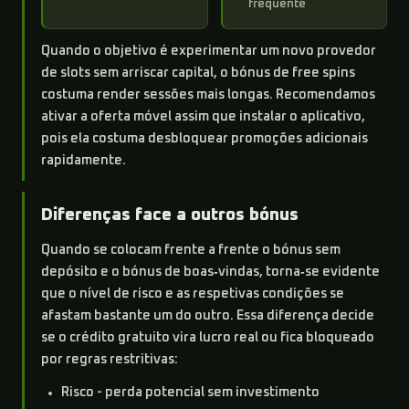
frequente
Quando o objetivo é experimentar um novo provedor
de slots sem arriscar capital, o bónus de free spins
costuma render sessões mais longas. Recomendamos
ativar a oferta móvel assim que instalar o aplicativo,
pois ela costuma desbloquear promoções adicionais
rapidamente.
Diferenças face a outros bónus
Quando se colocam frente a frente o bónus sem
depósito e o bónus de boas‐vindas, torna‐se evidente
que o nível de risco e as respetivas condições se
afastam bastante um do outro. Essa diferença decide
se o crédito gratuito vira lucro real ou fica bloqueado
por regras restritivas:
Risco - perda potencial sem investimento