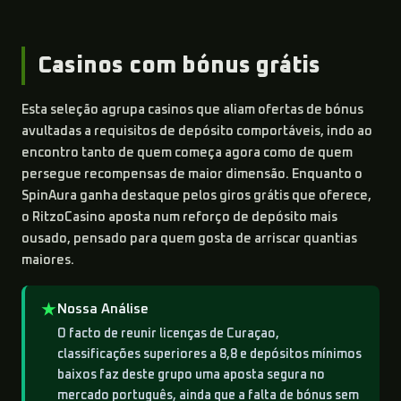
Casinos com bónus grátis
Esta seleção agrupa casinos que aliam ofertas de bónus
avultadas a requisitos de depósito comportáveis, indo ao
encontro tanto de quem começa agora como de quem
persegue recompensas de maior dimensão. Enquanto o
SpinAura ganha destaque pelos giros grátis que oferece,
o RitzoCasino aposta num reforço de depósito mais
ousado, pensado para quem gosta de arriscar quantias
maiores.
Nossa Análise
O facto de reunir licenças de Curaçao,
classificações superiores a 8,8 e depósitos mínimos
baixos faz deste grupo uma aposta segura no
mercado português, ainda que a falta de bónus sem