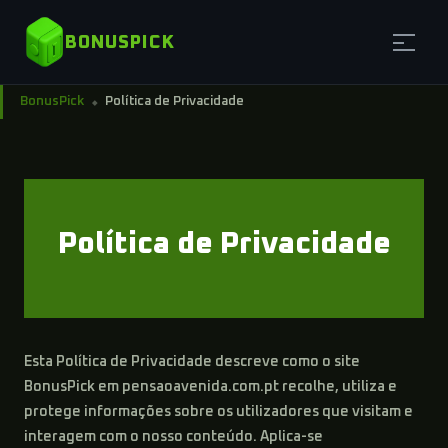
BONUSPICK
BonusPick
Política de Privacidade
Política de Privacidade
Esta Política de Privacidade descreve como o site
BonusPick em pensaoavenida.com.pt recolhe, utiliza e
protege informações sobre os utilizadores que visitam e
interagem com o nosso conteúdo. Aplica-se