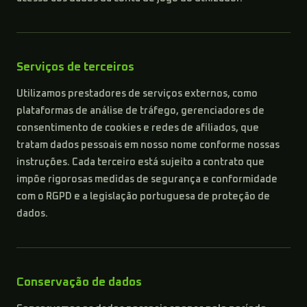
Serviços de terceiros
Utilizamos prestadores de serviços externos, como
plataformas de análise de tráfego, gerenciadores de
consentimento de cookies e redes de afiliados, que
tratam dados pessoais em nosso nome conforme nossas
instruções. Cada terceiro está sujeito a contrato que
impõe rigorosas medidas de segurança e conformidade
com o RGPD e a legislação portuguesa de proteção de
dados.
Conservação de dados