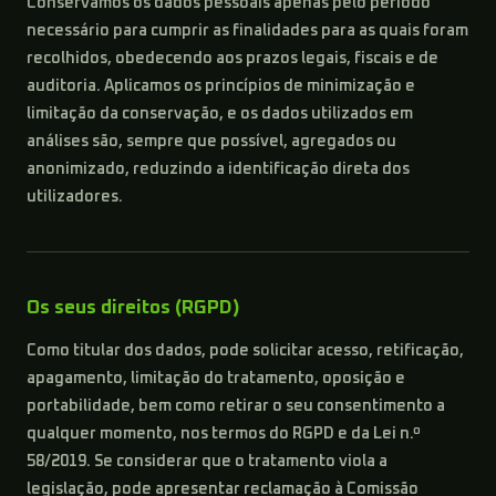
Conservamos os dados pessoais apenas pelo período
necessário para cumprir as finalidades para as quais foram
recolhidos, obedecendo aos prazos legais, fiscais e de
auditoria. Aplicamos os princípios de minimização e
limitação da conservação, e os dados utilizados em
análises são, sempre que possível, agregados ou
anonimizado, reduzindo a identificação direta dos
utilizadores.
Os seus direitos (RGPD)
Como titular dos dados, pode solicitar acesso, retificação,
apagamento, limitação do tratamento, oposição e
portabilidade, bem como retirar o seu consentimento a
qualquer momento, nos termos do RGPD e da Lei n.º
58/2019. Se considerar que o tratamento viola a
legislação, pode apresentar reclamação à Comissão