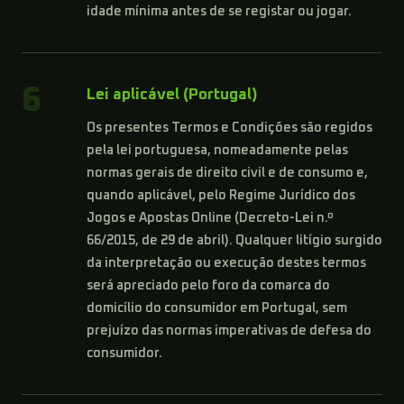
idade mínima antes de se registar ou jogar.
6
Lei aplicável (Portugal)
Os presentes Termos e Condições são regidos
pela lei portuguesa, nomeadamente pelas
normas gerais de direito civil e de consumo e,
quando aplicável, pelo Regime Jurídico dos
Jogos e Apostas Online (Decreto-Lei n.º
66/2015, de 29 de abril). Qualquer litígio surgido
da interpretação ou execução destes termos
será apreciado pelo foro da comarca do
domicílio do consumidor em Portugal, sem
prejuízo das normas imperativas de defesa do
consumidor.