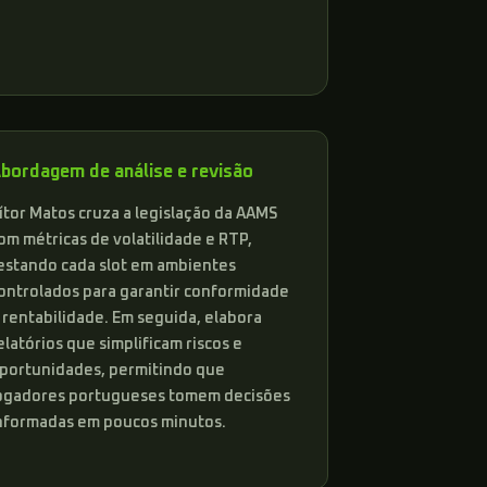
bordagem de análise e revisão
ítor Matos cruza a legislação da AAMS
om métricas de volatilidade e RTP,
estando cada slot em ambientes
ontrolados para garantir conformidade
 rentabilidade. Em seguida, elabora
elatórios que simplificam riscos e
portunidades, permitindo que
ogadores portugueses tomem decisões
nformadas em poucos minutos.