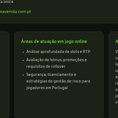
ca única.
oavenida.com.pt
Áreas de atuação em jogo online
A
Análise aprofundada de slots e RTP
V
c
Avaliação de bónus, promoções e
t
requisitos de rollover
c
Segurança, licenciamento e
e
estratégias de gestão de risco para
r
jogadores em Portugal
o
j
i