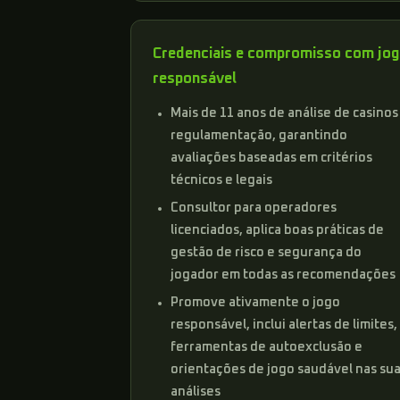
Credenciais e compromisso com jo
responsável
Mais de 11 anos de análise de casinos
regulamentação, garantindo
avaliações baseadas em critérios
técnicos e legais
Consultor para operadores
licenciados, aplica boas práticas de
gestão de risco e segurança do
jogador em todas as recomendações
Promove ativamente o jogo
responsável, inclui alertas de limites,
ferramentas de autoexclusão e
orientações de jogo saudável nas su
análises